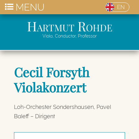
MENU
EN
Hartmut Rohde
Viola, Conductor, Professor
Cecil Forsyth
Violakonzert
Loh-Orchester Sondershausen, Pavel
Baleff – Dirigent